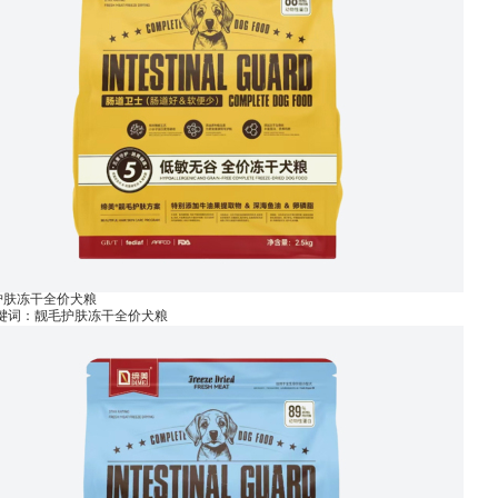
护肤冻干全价犬粮
关键词：靓毛护肤冻干全价犬粮