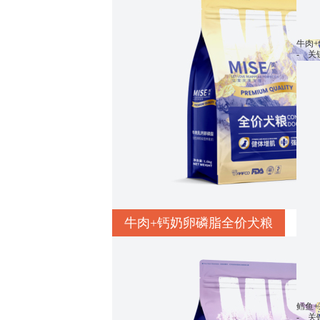
牛肉
- 
牛肉+钙奶卵磷脂全价犬粮
鳕鱼
- 