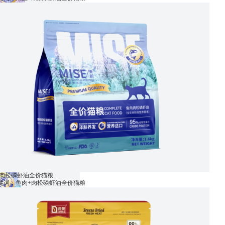
+肉松磷虾油全价猫粮
关键词：鱼肉+肉松磷虾油全价猫粮