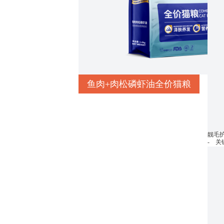
鱼肉+肉松磷虾油全价猫粮
靓毛
- 