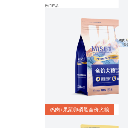
热门产品
鸡肉
- 
鸡肉+果蔬卵磷脂全价犬粮