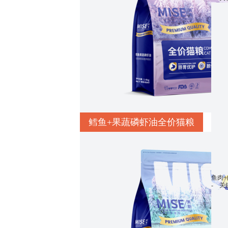
鳕鱼+果蔬磷虾油全价猫粮
鱼肉
- 