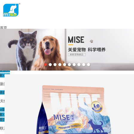
首页
关于美斯
产品展示
斯系列
美系列
灵系列
家小厨
新闻动态
物食品展会
天猫旗舰店
ise旗舰店
家小厨
斯宠食
联系我们